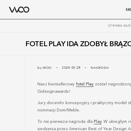
SK
STRONA GŁ
FOTEL PLAY IDA ZDOBYŁ BR
by
WOO
2024-03-28
NAGRODA
Nasz bestsellerowy
fotel Play
został nagrodzon
Gidesignawards!
Jury doceniło koncepcyjny i praktyczny model 
nominacji Dom/Meble.
To nie pierwsza nagroda dla
Play
. W ubiegłym r
siedzenia przez American Best of Year Design 