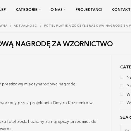
LEP
KATEGORIE
O NAS
PROJEKTANCI
KONTAKT
ÓWNA
AKTUALNOŚCI
FOTEL PLAY IDA ZDOBYŁ BRĄZOWĄ NAGRODĘ ZA
ĄZOWĄ NAGRODĘ ZA WZORNICTWO
CAT
N
y prestiżową międzynarodową nagrodą
Pu
W
stworzony przez projektanta Dmytro Kozinenko w
W
SEA
oku fotel został uznany za najlepszy przedmiot do
Awards.