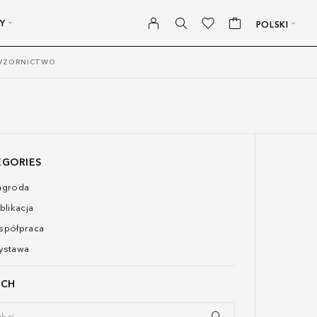
Y
POLSKI
 WZORNICTWO
EGORIES
agroda
blikacja
spółpraca
ystawa
RCH