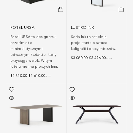
FOTEL URSA
LUSTRO INK
Fotel URSA to designerski
Seria Ink to refleksja
przedmiot o
projektanta o sztuce
minimalistycznym i
kaligrafii i pracy mistrzów.
odważnym kształcie, który
$
3 080.00
–
$
3 476.00
NETTO
przyciąga wzrok. W tym
fotelu nie ma prostych linii.
$
2 750.00
–
$
5 610.00
NETTO