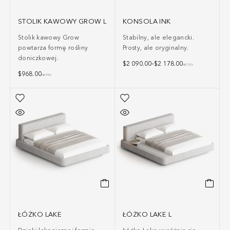
STOLIK KAWOWY GROW L
KONSOLA INK
Stolik kawowy Grow
Stabilny, ale elegancki.
powtarza formę rośliny
Prosty, ale oryginalny.
doniczkowej.
$
2 090.00
–
$
2 178.00
NETTO
$
968.00
NETTO
ŁÓŻKO LAKE
ŁÓŻKO LAKE L