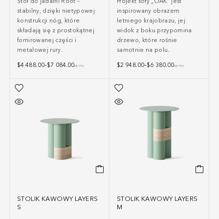
Stół do jadalni Root –
Projekt sofy „OAK” jest
stabilny, dzięki nietypowej
inspirowany obrazem
konstrukcji nóg, które
letniego krajobrazu, jej
składają się z prostokątnej
widok z boku przypomina
fornirowanej części i
drzewo, które rośnie
metalowej rury.
samotnie na polu.
$
4 488.00
–
$
7 084.00
$
2 948.00
–
$
6 380.00
NETTO
NETTO
STOLIK KAWOWY LAYERS
STOLIK KAWOWY LAYERS
S
M