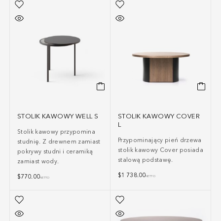
STOLIK KAWOWY WELL S
STOLIK KAWOWY COVER
L
Stolik kawowy przypomina
Przypominający pień drzewa
studnię. Z drewnem zamiast
stolik kawowy Cover posiada
pokrywy studni i ceramiką
stalową podstawę.
zamiast wody.
$
1 738.00
$
770.00
NETTO
NETTO