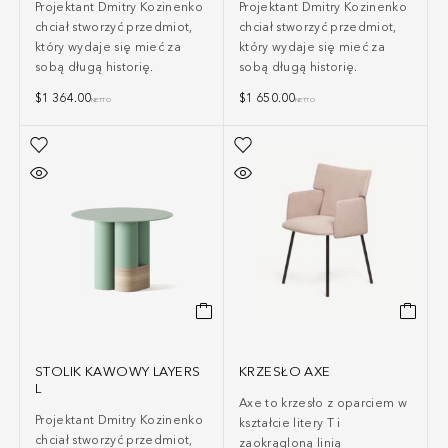
Projektant Dmitry Kozinenko
Projektant Dmitry Kozinenko
chciał stworzyć przedmiot,
chciał stworzyć przedmiot,
który wydaje się mieć za
który wydaje się mieć za
sobą długą historię.
sobą długą historię.
$
1 364.00
$
1 650.00
NETTO
NETTO
STOLIK KAWOWY LAYERS
KRZESŁO AXE
L
Axe to krzesło z oparciem w
Projektant Dmitry Kozinenko
kształcie litery T i
chciał stworzyć przedmiot,
zaokrągloną linią