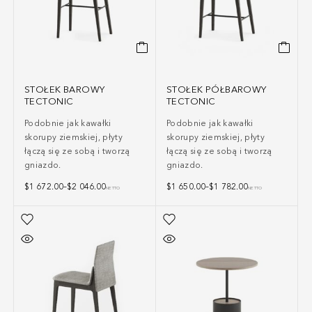
STOŁEK BAROWY
STOŁEK PÓŁBAROWY
TECTONIC
TECTONIC
Podobnie jak kawałki
Podobnie jak kawałki
skorupy ziemskiej, płyty
skorupy ziemskiej, płyty
łączą się ze sobą i tworzą
łączą się ze sobą i tworzą
gniazdo.
gniazdo.
$
1 672.00
–
$
2 046.00
$
1 650.00
–
$
1 782.00
NETTO
NETTO