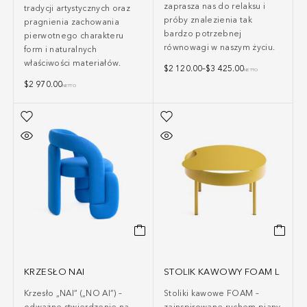
zaprasza nas do relaksu i
tradycji artystycznych oraz
próby znalezienia tak
pragnienia zachowania
bardzo potrzebnej
pierwotnego charakteru
równowagi w naszym życiu.
form i naturalnych
właściwości materiałów.
$
2 120.00
–
$
3 425.00
NETTO
$
2 970.00
NETTO
KRZESŁO NAI
STOLIK KAWOWY FOAM L
Krzesło
„
NAI
”
(
„
NO AI
”
)
–
Stoliki kawowe FOAM –
odważne stwierdzenie na
zainspirowane ruchem piany