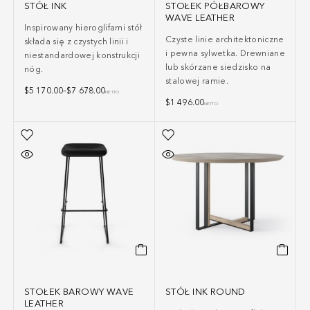
STÓŁ INK
STOŁEK PÓŁBAROWY
WAVE LEATHER
Inspirowany hieroglifami stół
Czyste linie architektoniczne
składa się z czystych linii i
i pewna sylwetka. Drewniane
niestandardowej konstrukcji
lub skórzane siedzisko na
nóg.
stalowej ramie.
$
5 170.00
–
$
7 678.00
NETTO
$
1 496.00
NETTO
STOŁEK BAROWY WAVE
STÓŁ INK ROUND
LEATHER