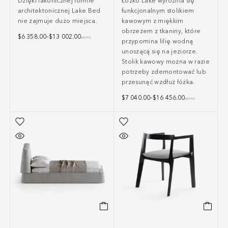
Dzięki lakonicznej formie
Łóżko Lake wyróżnia się
architektonicznej Lake Bed
funkcjonalnym stolikiem
nie zajmuje dużo miejsca.
kawowym z miękkim
obrzeżem z tkaniny, które
$
6 358.00
–
$
13 002.00
NETTO
przypomina lilię wodną
unoszącą się na jeziorze.
Stolik kawowy można w razie
potrzeby zdemontować lub
przesunąć wzdłuż łóżka.
$
7 040.00
–
$
16 456.00
NETTO