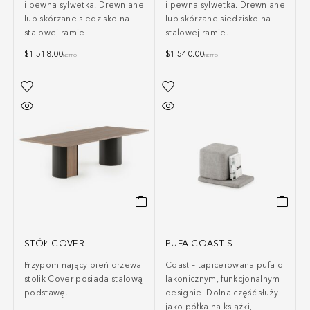
i pewna sylwetka. Drewniane
i pewna sylwetka. Drewniane
lub skórzane siedzisko na
lub skórzane siedzisko na
stalowej ramie.
stalowej ramie.
$
1 518.00
$
1 540.00
NETTO
NETTO
STÓŁ COVER
PUFA COAST S
Przypominający pień drzewa
Coast – tapicerowana pufa o
stolik Cover posiada stalową
lakonicznym, funkcjonalnym
podstawę.
designie. Dolna część służy
jako półka na książki,