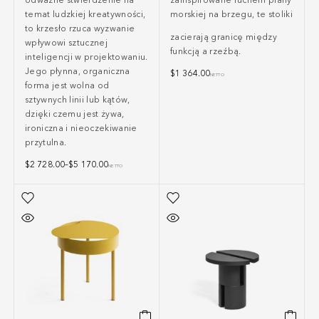
temat ludzkiej kreatywności,
morskiej na brzegu, te stoliki
to krzesło rzuca wyzwanie
zacierają granicę między
wpływowi sztucznej
funkcją a rzeźbą.
inteligencji w projektowaniu.
Jego płynna, organiczna
$
1 364.00
NETTO
forma jest wolna od
sztywnych linii lub kątów,
dzięki czemu jest żywa,
ironiczna i nieoczekiwanie
przytulna.
$
2 728.00
–
$
5 170.00
NETTO