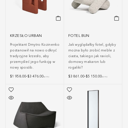
KRZESŁO URBAN
FOTEL BUN
Projektant Dmytro Kozinenko
Jak wyglądałby fotel, gdyby
postanowił na nowo odkryć
można było zrobić meble z
tradycyjne krzesło, aby
ciasta, takiego jak ravioli,
przemyśleć jego funkcję w
domowy makaron lub
nowy sposób.
rogaliki?
$
1 958.00
–
$
3 476.00
$
3 861.00
–
$
5 150.00
NETTO
NETTO