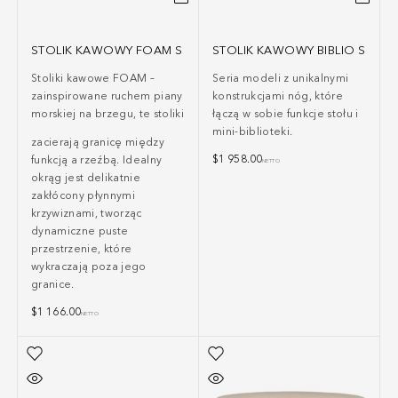
STOLIK KAWOWY FOAM S
STOLIK KAWOWY BIBLIO S
Stoliki kawowe FOAM –
Seria modeli z unikalnymi
zainspirowane ruchem piany
konstrukcjami nóg, które
morskiej na brzegu, te stoliki
łączą w sobie funkcje stołu i
mini-biblioteki.
zacierają granicę między
$
1 958.00
funkcją a rzeźbą. Idealny
NETTO
okrąg jest delikatnie
zakłócony płynnymi
krzywiznami, tworząc
dynamiczne puste
przestrzenie, które
wykraczają poza jego
granice.
$
1 166.00
NETTO