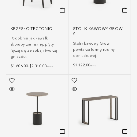
KRZESŁO TECTONIC
STOLIK KAWOWY GROW
S
Podobnie jak kawałki
Stolik kawowy Grow
skorupy ziemskiej, płyty
powtarza formę rośliny
łączą się ze sobą i tworzą
doniczkowej.
gniazdo.
$
1 122.00
$
1 606.00
–
$
2 310.00
NETTO
NETTO