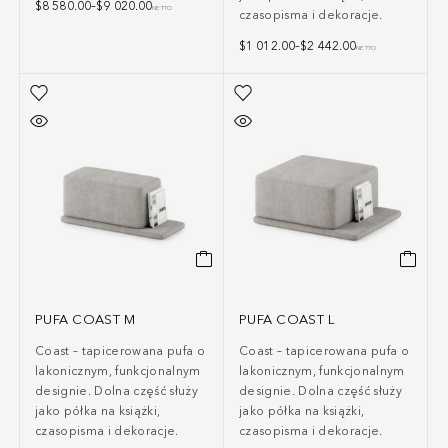
$
8 580.00
–
$
9 020.00
NETTO
czasopisma i dekoracje.
$
1 012.00
–
$
2 442.00
NETTO
PUFA COAST M
PUFA COAST L
Coast – tapicerowana pufa o
Coast – tapicerowana pufa o
lakonicznym, funkcjonalnym
lakonicznym, funkcjonalnym
designie. Dolna część służy
designie. Dolna część służy
jako półka na książki,
jako półka na książki,
czasopisma i dekoracje.
czasopisma i dekoracje.