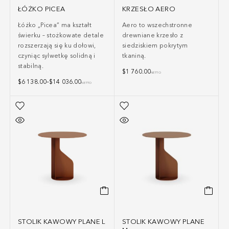
ŁÓŻKO PICEA
KRZESŁO AERO
Łóżko „Picea” ma kształt
Aero to wszechstronne
świerku – stożkowate detale
drewniane krzesło z
rozszerzają się ku dołowi,
siedziskiem pokrytym
czyniąc sylwetkę solidną i
tkaniną.
stabilną.
$
1 760.00
NETTO
$
6 138.00
–
$
14 036.00
NETTO
STOLIK KAWOWY PLANE L
STOLIK KAWOWY PLANE