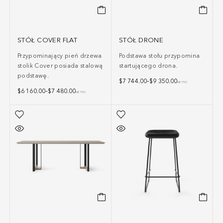
STÓŁ COVER FLAT
STÓŁ DRONE
Przypominający pień drzewa
Podstawa stołu przypomina
stolik Cover posiada stalową
startującego drona.
podstawę.
$
7 744.00
–
$
9 350.00
NETTO
$
6 160.00
–
$
7 480.00
NETTO