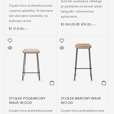
Stół Ink ucieleśnia refleksje
Czyste linie architektoniczne
projektanta na temat sztuki
i pewna sylwetka. Drewniane
kaligrafii i elementów
lub skórzane siedzisko na
wykonania.
stalowej ramie.
$
3 960.00
–
$
5 874.00
NETTO
$
1 518.00
NETTO
STOŁEK PÓŁBAROWY
STOŁEK BAROWY WAVE
WAVE WOOD
WOOD
Czyste linie architektoniczne
Czyste linie architektoniczne