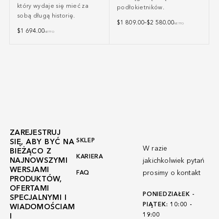
który wydaje się mieć za
podłokietników.
sobą długą historię.
$
1 809.00
–
$
2 580.00
NETTO
$
1 694.00
NETTO
ZAREJESTRUJ
SKLEP
SIĘ, ABY BYĆ NA
W razie
BIEŻĄCO Z
KARIERA
NAJNOWSZYMI
jakichkolwiek pytań
WERSJAMI
prosimy o kontakt
FAQ
PRODUKTÓW,
OFERTAMI
PONIEDZIAŁEK -
SPECJALNYMI I
PIĄTEK: 10:00 -
WIADOMOŚCIAM
19:00
I