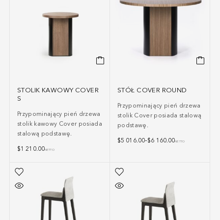
STOLIK KAWOWY COVER
STÓŁ COVER ROUND
S
Przypominający pień drzewa
Przypominający pień drzewa
stolik Cover posiada stalową
stolik kawowy Cover posiada
podstawę.
stalową podstawę.
$
5 016.00
–
$
6 160.00
NETTO
$
1 210.00
NETTO