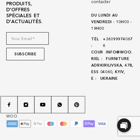
contacter
PRODUITS,
D'OFFRES
SPÉCIALES ET
DU LUNDI AU
D'ACTUALITÉS.
VENDREDI : 10H00 -
19H00
TÉL
+38099974067
:
6
COUR
INFO@WOO.
RIEL :
FURNITURE
ADR
KIRILIVSKA, 47B,
ESS
04080, KYIV,
E :
UKRAINE
WOO
O