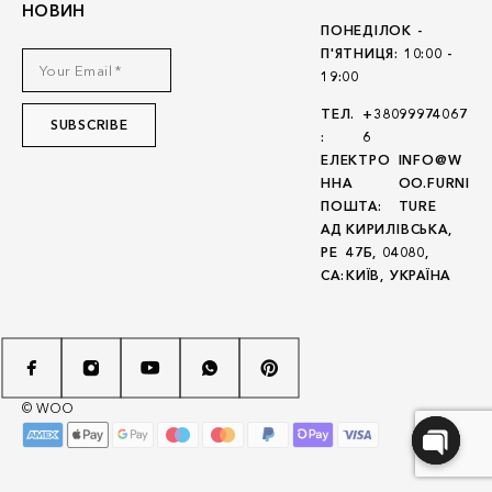
НОВИН
ПОНЕДІЛОК -
П'ЯТНИЦЯ: 10:00 -
19:00
ТЕЛ.
+38099974067
:
6
ЕЛЕКТРО
INFO@W
ННА
OO.FURNI
ПОШТА:
TURE
АД
КИРИЛІВСЬКА,
РЕ
47Б, 04080,
СА:
КИЇВ, УКРАЇНА
© WOO
O