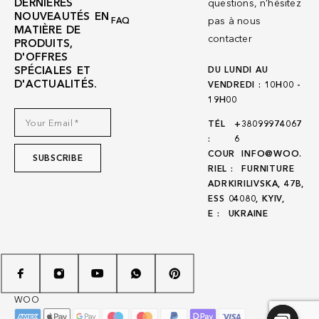
DERNIÈRES
questions, n'hésitez
NOUVEAUTÉS EN
pas à nous
FAQ
MATIÈRE DE
contacter
PRODUITS,
D'OFFRES
SPÉCIALES ET
DU LUNDI AU
D'ACTUALITÉS.
VENDREDI : 10H00 -
19H00
TÉL
+38099974067
:
6
COUR
INFO@WOO.
RIEL :
FURNITURE
ADR
KIRILIVSKA, 47B,
ESS
04080, KYIV,
E :
UKRAINE
WOO